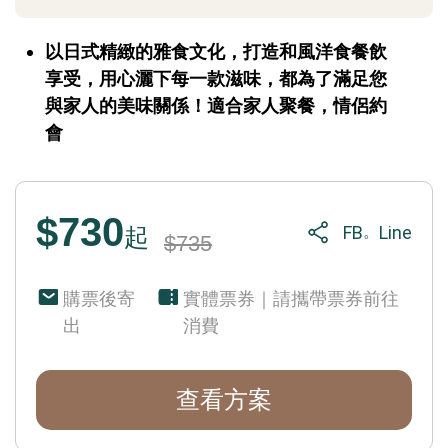
以日式精緻的雅食文化，打造和風洋食餐飲
享受，用心灑下每一款滋味，都為了滿足您
與家人的美味關係！適合家人聚餐，情侶約
會
$730
FB
Line
。
起
$735
購票後寄
實體票券｜請攜帶票券前往
出
消費
查看方案