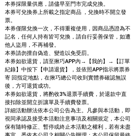
本券採限量供應，請儘早至門市完成兌換。
本券可兌換券上所載之指定商品 ，兌換時不開立發
票。
本券僅限兌換一次，不得重複使用，因商品憑證為不
記名，任何人持有皆可兌換，請自行妥善保管，如遭
他人盜用，不再補發。
本券請勿擅自偽造、變造以免受罰。
本券如欲退貨，請至揪巧APP內→【我的】→【訂單
紀錄】中按下【申請退貨】，並依照APP指示將票券
寄 回指定地點，在揪巧總公司收到實體券確認無誤
後，方可退貨成功。
本券如欲退貨，將酌收3%退票手續費，於退款中直
接扣除並開立折讓單及手續費發票。
詳細活動辦法依本公司公告為主。凡參與本活動，即
視同承認及接受本活動注意事項及相關規定，本公司
保有隨時修正、暫停或終止本活動之權利，若有未盡
事宜，悉依本公司之相關公告辦理；本公司保留最終