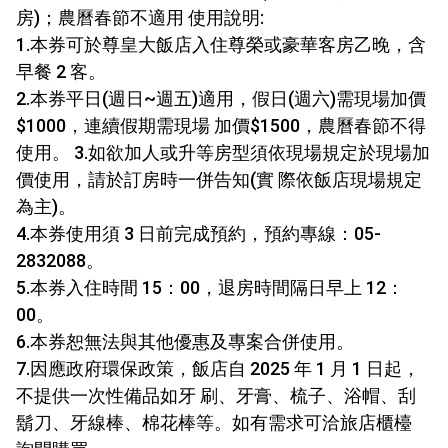
房)；農曆春節不適用 使用說明:
1.本券可於尊皇大飯店入住尊榮或豪華客房乙晚，含
早餐 2 客。
2.本券平日(週日~週五)適用，假日(週六)需現場加價
$1000，連續假期需現場 加價$1500，農曆春節不得
使用。 3.如欲加人或升等房型須依現場規定於現場加
價使用，請於訂房時一併告知(實 際依飯店現場規定
為主)。
4.本券使用須 3 日前完成預約，預約專線：05-
2832088。
5.本券入住時間 15：00，退房時間隔日早上 12：
00。
6.本券恕無法與其他優惠及專案合併使用。
7.因應政府環保政策，飯店自 2025 年 1 月 1 日起，
不提供一次性備品如牙 刷、牙膏、梳子、浴帽、刮
鬍刀、牙線棒、棉花棒等。如有需求可洽旅店櫃檯