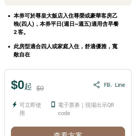
本券可於尊皇大飯店入住尊榮或豪華客房乙
晚(四人)，本券平日(週日~週五)適用含早餐
2 客。
此房型適合四人或家庭入住，舒適優雅，寬
敞自在
$0
FB
Line
。
起
$0
可立即使
電子票券｜現場出示QR
用
code
查看方案