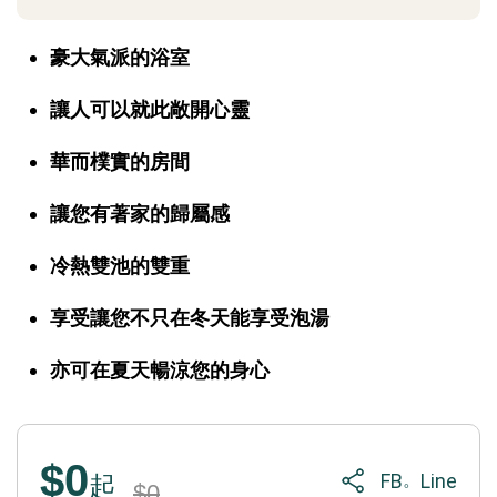
豪大氣派的浴室
讓人可以就此敞開心靈
華而樸實的房間
讓您有著家的歸屬感
冷熱雙池的雙重
享受讓您不只在冬天能享受泡湯
亦可在夏天暢涼您的身心
$0
FB
Line
。
起
$0