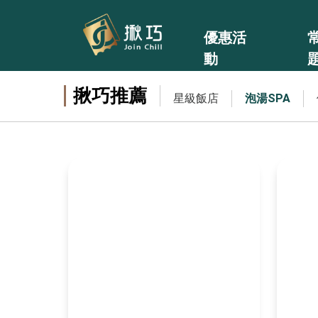
優惠活
動
揪巧推薦
星級飯店
泡湯SPA