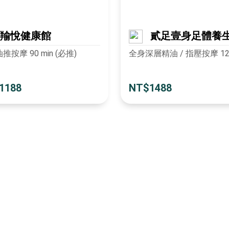
羭悅健康館
貳足壹身足體養
推按摩 90 min (必推)
全身深層精油 / 指壓按摩 120
1188
NT$1488