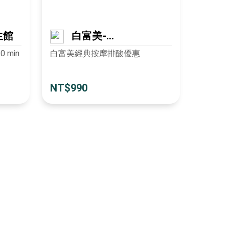
生館
白富美-
Beauty&White Spa
白富美經典按摩排酸優惠
 min
NT$990