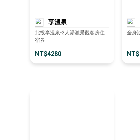
享溫泉
北投享溫泉-2人湯瀧景觀客房住
全身油
宿券
NT$4280
NT$