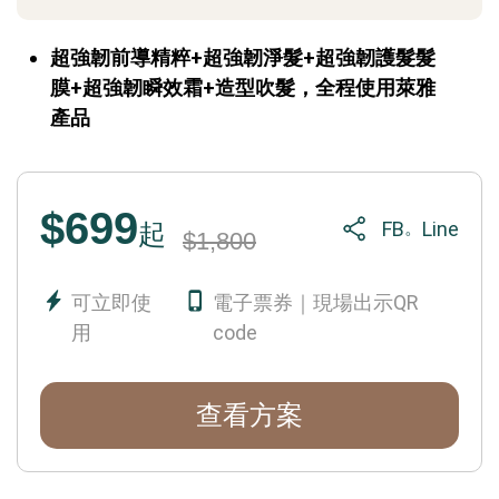
超強韌前導精粹+超強韌淨髮+超強韌護髮髮
膜+超強韌瞬效霜+造型吹髮，全程使用萊雅
產品
$699
FB
Line
。
起
$1,800
可立即使
電子票券｜現場出示QR
用
code
查看方案