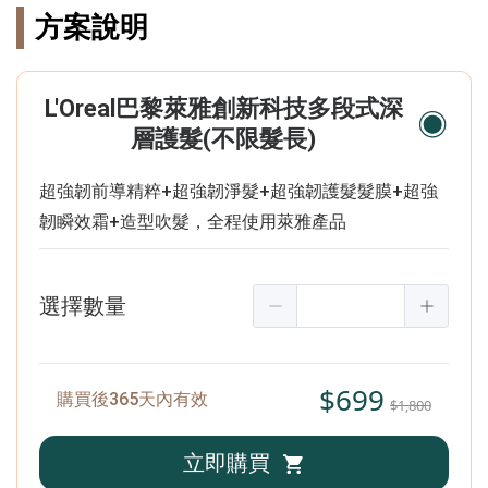
方案說明
L'Oreal巴黎萊雅創新科技多段式深
層護髮(不限髮長)
超強韌前導精粹+超強韌淨髮+超強韌護髮髮膜+超強
韌瞬效霜+造型吹髮，全程使用萊雅產品
選擇數量
$699
購買後365天內有效
$1,800
立即購買