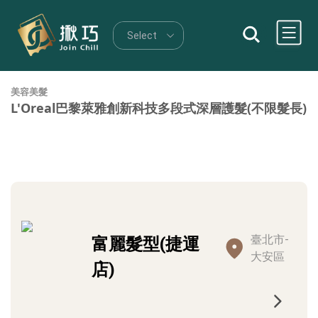
美容美髮
L'Oreal巴黎萊雅創新科技多段式深層護髮(不限髮長)
臺北市-
富麗髮型(捷運
大安區
店)