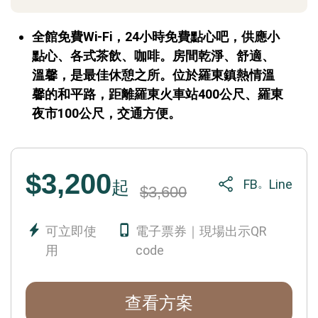
全館免費Wi-Fi，24小時免費點心吧，供應小
點心、各式茶飲、咖啡。房間乾淨、舒適、
溫馨，是最佳休憩之所。位於羅東鎮熱情溫
馨的和平路，距離羅東火車站400公尺、羅東
夜市100公尺，交通方便。
$3,200
FB
Line
。
起
$3,600
可立即使
電子票券｜現場出示QR
用
code
查看方案