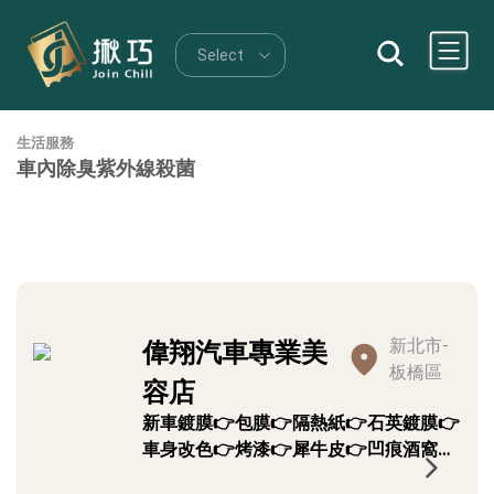
生活服務
車內除臭紫外線殺菌
新北市-
偉翔汽車專業美
板橋區
容店
新車鍍膜👉包膜👉隔熱紙👉石英鍍膜👉
車身改色👉烤漆👉犀牛皮👉凹痕酒窩修
復，都需要提早預約~👉車用各大品牌安