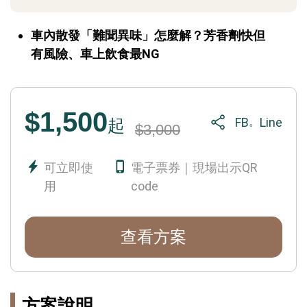
卓機👉吸頂營幕👉360環景👉電子照後
鏡👉盲點偵測👉胎壓偵測👉倒車顯影👉
車內散發「難聞異味」怎麼解？芳香劑快但
測速器。
有風險、車上飲食最NG
$1,500
FB
Line
。
起
$3,000
可立即使
電子票券｜現場出示QR
用
code
查看方案
方案說明