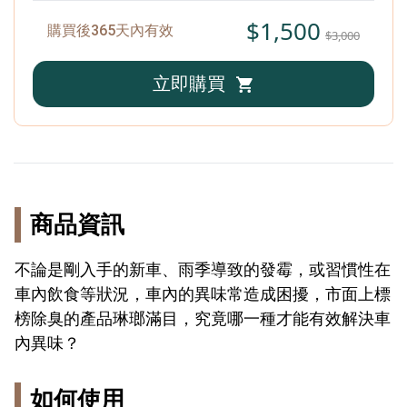
$1,500
購買後365天內有效
$3,000
立即購買
商品資訊
不論是剛入手的新車、雨季導致的發霉，或習慣性在
車內飲食等狀況，車內的異味常造成困擾，市面上標
榜除臭的產品琳瑯滿目，究竟哪一種才能有效解決車
內異味？
acebook
如何使用