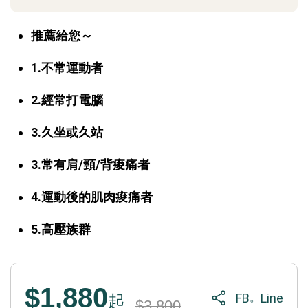
推薦給您～
1.不常運動者
2.經常打電腦
3.久坐或久站
3.常有肩/頸/背痠痛者
4.運動後的肌肉痠痛者
5.高壓族群
$1,880
FB
Line
。
起
$3,800