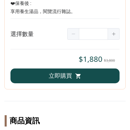
❤️保養後 :
享用養生湯品，閱覽流行雜誌。
選擇數量
$1,880
$3,800
立即購買
商品資訊