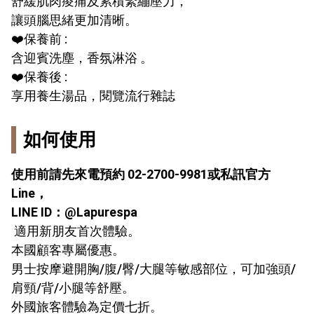
舒緩肌肉痠痛及累積緊繃壓力，
讓頭腦思緒更加清晰。
❤️保養前 :
含迎賓洗塵，香氛淋浴 。
❤️保養後 :
享用養生湯品，閱覽流行雜誌
如何使用
使用前請先來電預約 02-2700-9981或私訊官方
Line，
LINE ID：@Lapurespa
適用新朋友首次體驗。
本國顧客專屬優惠。
男士按摩避開胸/腹/臀/大腿等敏感部位，可加強頭/
肩頸/背/小腿等舒壓。
外國旅客體驗為定價七折。