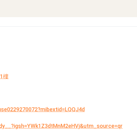
1樓
use0229270072?mibextid=LQQJ4d
_judy__?igsh=YWk1Z3dtMnM2eHVj&utm_source=qr