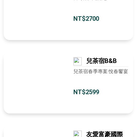
NT$2700
兒茶宿B&B
兒茶宿春季專案‧悅春饗宴
NT$2599
友愛富豪國際