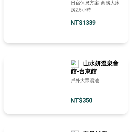
日宿休息方案-商務大床
房2.5小時
NT$1339
山水妍溫泉會
館-台東館
戶外大眾湯池
NT$350