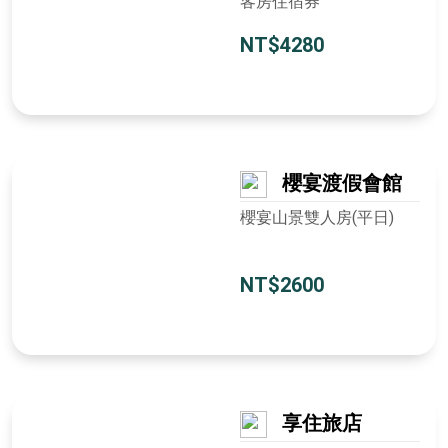
客房住宿券
NT$4280
櫻宴渡假會館
櫻宴山景雙人房(平日)
NT$2600
享住旅店