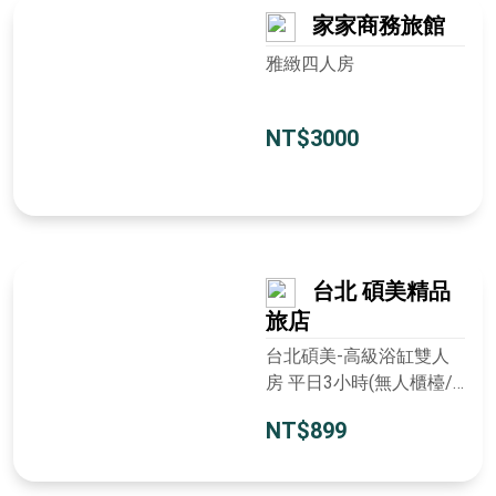
家家商務旅館
雅緻四人房
NT$3000
台北 碩美精品
旅店
台北碩美-高級浴缸雙人
房 平日3小時(無人櫃檯/
自助櫃檯機入住)
NT$899