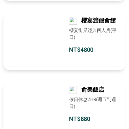
櫻宴渡假會館
櫻宴街景經典四人房(平
日)
NT$4800
俞美飯店
假日休息2HR(週五到週
日)
NT$880