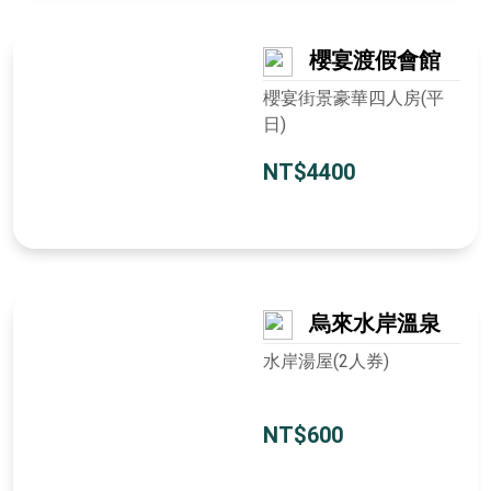
櫻宴渡假會館
櫻宴街景豪華四人房(平
日)
NT$4400
烏來水岸溫泉
水岸湯屋(2人券)
NT$600