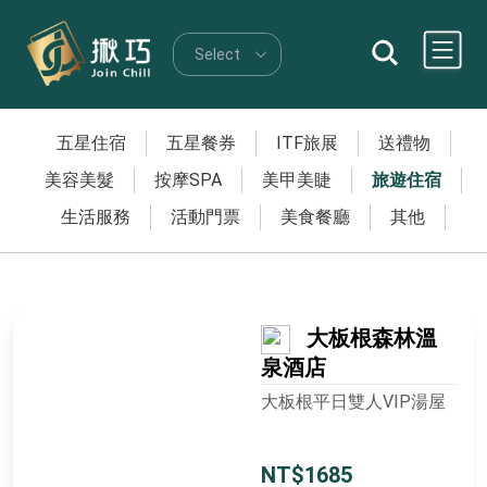
五星住宿
五星餐券
ITF旅展
送禮物
美容美髮
按摩SPA
美甲美睫
旅遊住宿
生活服務
活動門票
美食餐廳
其他
大板根森林溫
泉酒店
大板根平日雙人VIP湯屋
NT$1685