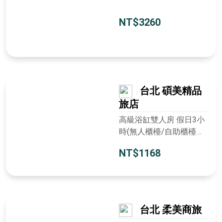
NT$3260
台北 碩美精品
旅店
高級浴缸雙人房 假日3小
時(無人櫃檯/自助櫃檯機
入住)
NT$1168
台北 柔美商旅