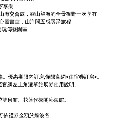
家享樂
落山海交會處，觀山望海的全景視野一次享有
身心靈書室，山海間五感尋淨旅程
暢玩傳藝園區
始享有優惠。優惠期限內訂房,僅限官網<住宿券訂房>。
請至官網左上角選單旅展券使用說明。
四季雙泉館、花蓮代魯閣沁海館。
,可依禮券金額於煙波各