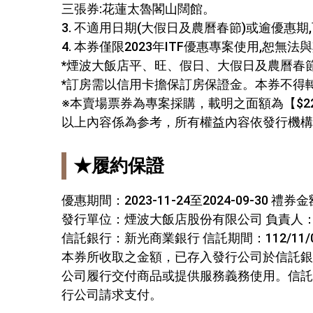
三張券:花蓮太魯閣山闊館。
3. 不適用日期(大假日及農曆春節)或逾優
4. 本券僅限2023年ITF優惠專案使用,恕
*煙波大飯店平、旺、假日、大假日及農曆春
*訂房需以信用卡擔保訂房保證金。本券不得
※本賣場票券為專案採購，載明之面額為【$2
以上內容係為参考，所有權益內容依發行機構
★履約保證
優惠期間：2023-11-24至2024-09-30 
發行單位：煙波大飯店股份有限公司 負責人：鄭君
信託銀行：新光商業銀行 信託期間：112/11/06
本券所收取之金額，已存入發行公司於信託銀
公司履行交付商品或提供服務義務使用。信託
行公司請求支付。