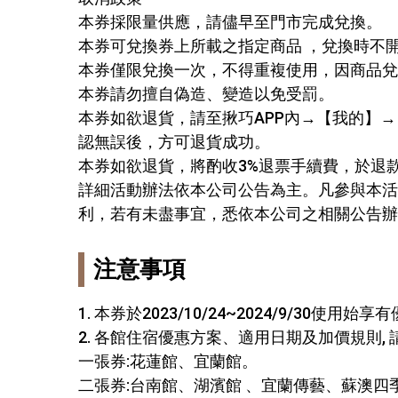
本券採限量供應，請儘早至門市完成兌換。
本券可兌換券上所載之指定商品 ，兌換時不
本券僅限兌換一次，不得重複使用，因商品兌
本券請勿擅自偽造、變造以免受罰。
本券如欲退貨，請至揪巧APP內→【我的】
認無誤後，方可退貨成功。
本券如欲退貨，將酌收3%退票手續費，於退
詳細活動辦法依本公司公告為主。凡參與本活
利，若有未盡事宜，悉依本公司之相關公告辦
注意事項
1. 本券於2023/10/24~2024/9/30
2. 各館住宿優惠方案、適用日期及加價規則
一張券:花蓮館、宜蘭館。
二張券:台南館、湖濱館 、宜蘭傳藝、蘇澳