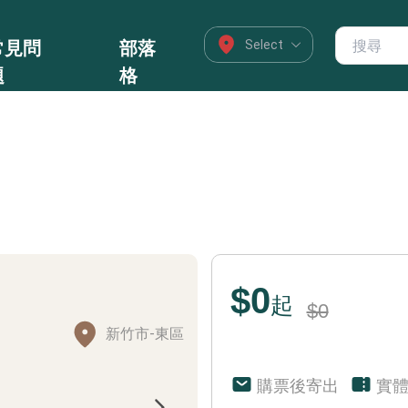
常見問
部落
題
格
$0
起
$0
新竹市-東區
購票後寄出
實