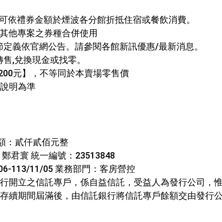
惠期,可依禮券金額於煙波各分館折抵住宿或餐飲消費。
無法與其他專案之券種合併使用
節定義依官網公告。請參閱各館新訊優惠/最新消息。
轉售,兌換現金或找零。
200元】，不等同於本賣場零售價
說明為準
禮券金額：貳仟貳佰元整
寰 統一編號：23513848
-113/11/05 業務部門：客房營控
行開立之信託專戶，係自益信託，受益人為發行公司，
存續期間屆滿後，由信託銀行將信託專戶餘額交由發行