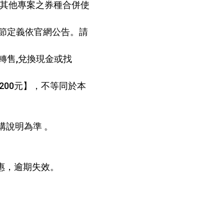
法與其他專案之券種合併使
春節定義依官網公告。請
轉售,兌換現金或找
200元】，不等同於本
構說明為準 。
有優惠，逾期失效。