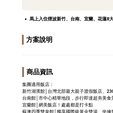
馬上入住煙波新竹、台南、宜蘭、花蓮8
方案說明
商品資訊
集團適用飯店：
新竹湖濱館│台灣北部最大親子渡假飯店、23
台南館│市中心精華地段，步行即達超夯美食
宜蘭館│網美飯店！處處都是打卡點
蘇澳四季雙泉館│獨享國際級黃金雙湯、坐擁