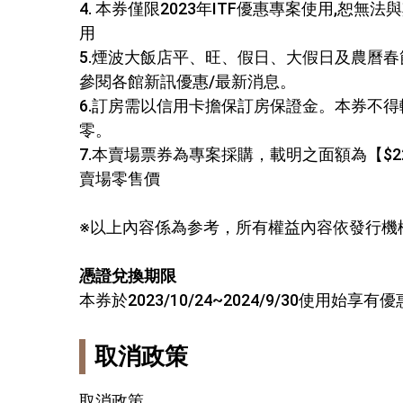
4. 本券僅限2023年ITF優惠專案使用,恕無
用
5.煙波大飯店平、旺、假日、大假日及農曆
參閱各館新訊優惠/最新消息。
6.訂房需以信用卡擔保訂房保證金。本券不得
零。
7.本賣場票券為專案採購，載明之面額為【$2
賣場零售價
※以上內容係為参考，所有權益內容依發行機
憑證兌換期限
本券於2023/10/24~2024/9/30使用始享
取消政策
取消政策