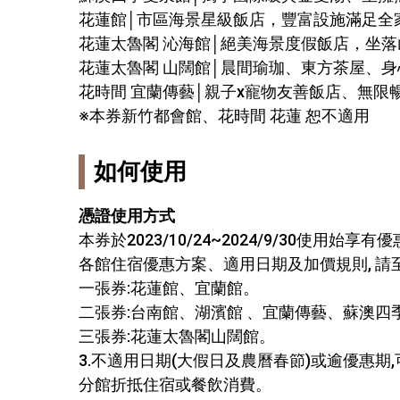
花蓮館│市區海景星級飯店，豐富設施滿足全
花蓮太魯閣 沁海館│絕美海景度假飯店，坐
花蓮太魯閣 山闊館│晨間瑜珈、東方茶屋、
花時間 宜蘭傳藝│親子x寵物友善飯店、無限
※本券新竹都會館、花時間 花蓮 恕不適用
如何使用
憑證使用方式
本券於2023/10/24~2024/9/30使用
各館住宿優惠方案、適用日期及加價規則, 
一張券:花蓮館、宜蘭館。
二張券:台南館、湖濱館 、宜蘭傳藝、蘇澳
三張券:花蓮太魯閣山闊館。
3.不適用日期(大假日及農曆春節)或逾優惠期
分館折抵住宿或餐飲消費。