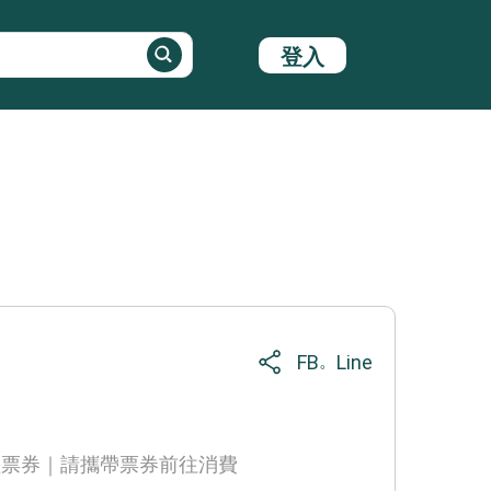
登入
FB
Line
。
體票券｜請攜帶票券前往消費