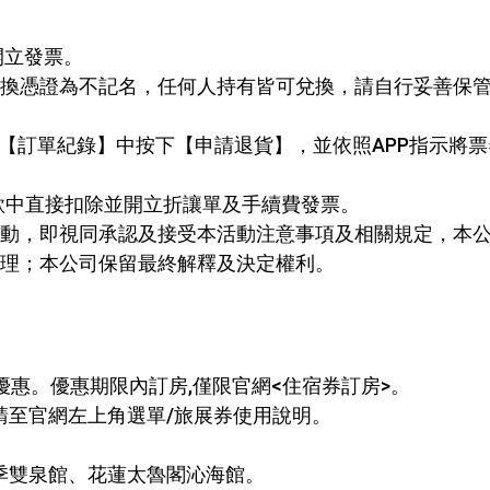
開立發票。
換憑證為不記名，任何人持有皆可兌換，請自行妥善保
→【訂單紀錄】中按下【申請退貨】，並依照APP指示將
款中直接扣除並開立折讓單及手續費發票。
動，即視同承認及接受本活動注意事項及相關規定，本
理；本公司保留最終解釋及決定權利。
使用始享有優惠。優惠期限內訂房,僅限官網<住宿券訂房>。
, 請至官網左上角選單/旅展券使用說明。
四季雙泉館、花蓮太魯閣沁海館。